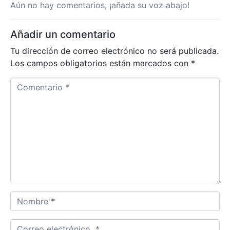
Aún no hay comentarios, ¡añada su voz abajo!
Añadir un comentario
Tu dirección de correo electrónico no será publicada.
Los campos obligatorios están marcados con
*
C
o
m
e
n
t
a
r
i
o
N
*
o
m
C