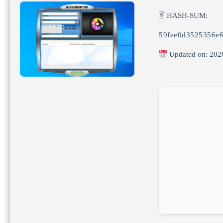
🖹 HASH-SUM:
59fee0d3525356e
Updated on: 202