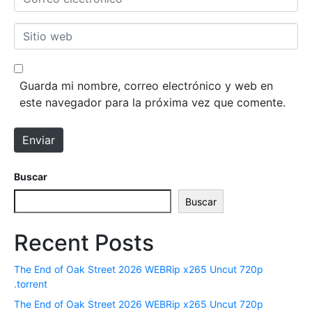
b
o
r
r
S
e
r
i
*
e
t
o
i
Guarda mi nombre, correo electrónico y web en
e
o
este navegador para la próxima vez que comente.
l
w
e
e
Enviar
c
b
t
r
Buscar
ó
Buscar
n
i
Recent Posts
c
o
The End of Oak Street 2026 WEBRip x265 Uncut 720p
*
.torrent
The End of Oak Street 2026 WEBRip x265 Uncut 720p