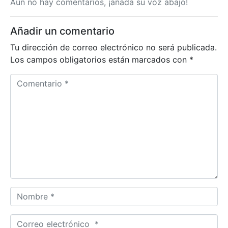
Aún no hay comentarios, ¡añada su voz abajo!
Añadir un comentario
Tu dirección de correo electrónico no será publicada.
Los campos obligatorios están marcados con
*
C
o
m
e
n
t
a
r
i
o
N
*
o
m
C