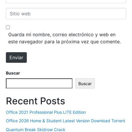
b
o
r
r
S
e
r
i
*
e
t
o
i
Guarda mi nombre, correo electrónico y web en
e
o
este navegador para la próxima vez que comente.
l
w
e
e
Enviar
c
b
t
r
Buscar
ó
Buscar
n
i
Recent Posts
c
o
Office 2021 Professional Plus LITE Edition
*
Office 2026 Home & Student Latest Version Dоwnlоad Torrent
Quantum Break Skidrow Crack