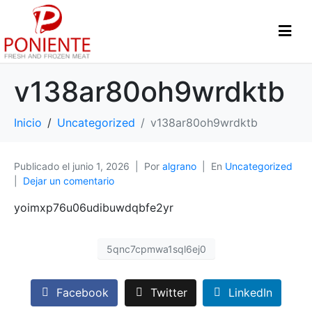
v138ar80oh9wrdktb
Inicio
Uncategorized
v138ar80oh9wrdktb
Publicado el
junio 1, 2026
Por
algrano
En
Uncategorized
Dejar un comentario
yoimxp76u06udibuwdqbfe2yr
5qnc7cpmwa1sql6ej0
Facebook
Twitter
LinkedIn